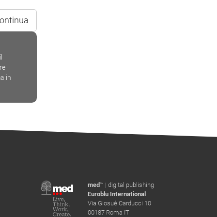
ontinua
l
re
a in
med
™ | digital publishing
Euroblu International
Via Giosuè Carducci 10
00187 Roma IT