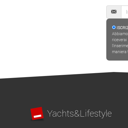
ISCR
Abbiamo m
ricevera
l'inserim
maniera 
Yachts&Lifestyle