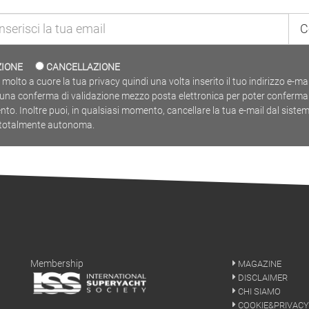
MAILING LIST
C
IZIONE
CANCELLAZIONE
olto a cuore la tua privacy quindi una volta inserito il tuo indirizzo e-mai
i una conferma di validazione mezzo posta elettronica per poter conferma
ento. Inoltre puoi, in qualsiasi momento, cancellare la tua e-mail dal sistem
totalmente autonoma.
Membership
MAGAZINE
DISCLAIMER
CHI SIAMO
COOKIE&PRIVACY