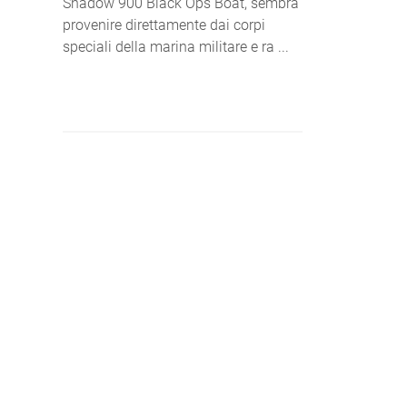
Shadow 900 Black Ops Boat, sembra
provenire direttamente dai corpi
speciali della marina militare e ra ...