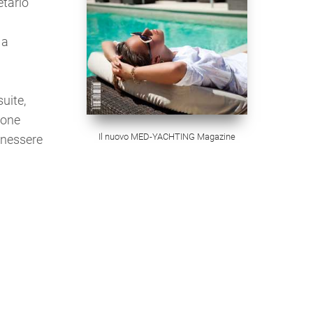
etario
 a
uite,
ione
Il nuovo MED-YACHTING Magazine
benessere