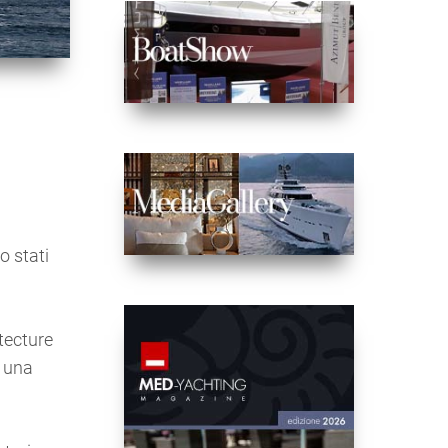
e
o stati
tecture
d una