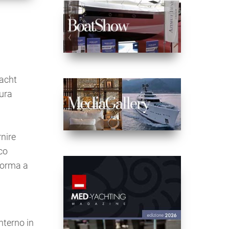
yacht
tura
rnire
rco
 forma a
a
interno in