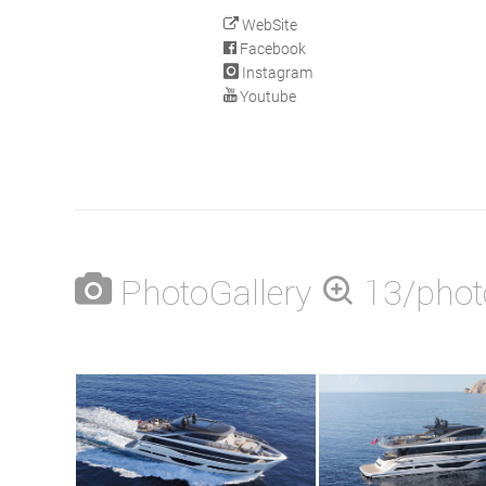
WebSite
Facebook
Instagram
Youtube
PhotoGallery
13/phot