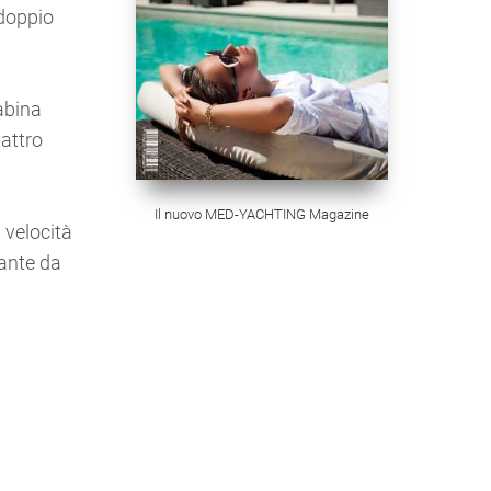
 doppio
abina
uattro
Il nuovo MED-YACHTING Magazine
 velocità
rante da