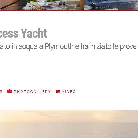
ncess Yacht
to in acqua a Plymouth e ha iniziato le prove 
S
|
PHOTOGALLERY
|
VIDEO