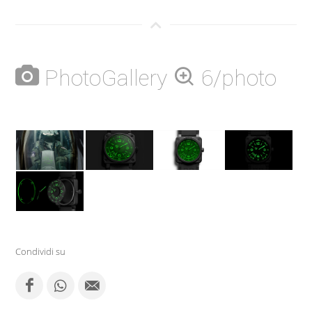
PhotoGallery
6/photo
Condividi su