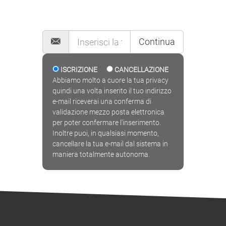
MAILING LIST
Continua
ISCRIZIONE
CANCELLAZIONE
Abbiamo molto a cuore la tua privacy
quindi una volta inserito il tuo indirizzo
e-mail riceverai una conferma di
validazione mezzo posta elettronica
per poter confermare l'inserimento.
Inoltre puoi, in qualsiasi momento,
cancellare la tua e-mail dal sistema in
maniera totalmente autonoma.