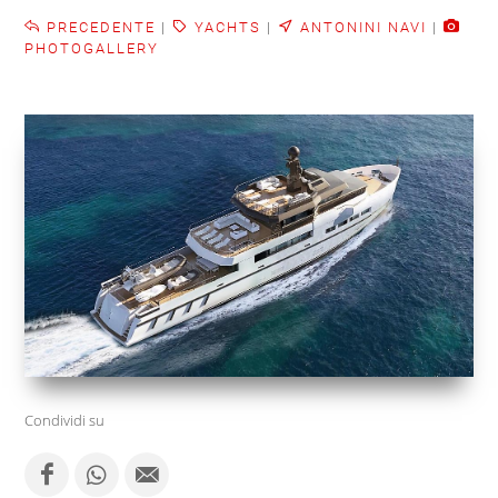
PRECEDENTE
|
YACHTS
|
ANTONINI NAVI
|
PHOTOGALLERY
Condividi su