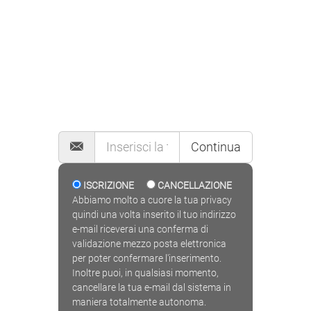
MAILING LIST
Continua
ISCRIZIONE
CANCELLAZIONE
Abbiamo molto a cuore la tua privacy
quindi una volta inserito il tuo indirizzo
e-mail riceverai una conferma di
validazione mezzo posta elettronica
per poter confermare l'inserimento.
Inoltre puoi, in qualsiasi momento,
cancellare la tua e-mail dal sistema in
maniera totalmente autonoma.