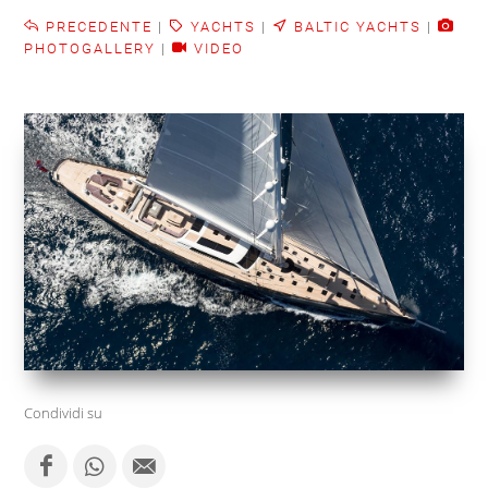
PRECEDENTE
|
YACHTS
|
BALTIC YACHTS
|
PHOTOGALLERY
|
VIDEO
Condividi su