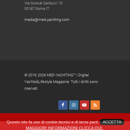
Via Giosuè Carducci 10
00187 Roma IT
media@med-yachting.com
© 2019,
2026 MED-YACHTING™ | Digital
Yachts&Lifestyle Magazine. Tutti i diritti sono
riservati.
Questo sito fa uso di cookie tecnici e di terze parti.
ACCETTA
MAGGIORI INFORMAZIONI CLICCA QUI.
.