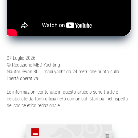
07 Luglio 2026
© Redazione MED Yachting
Nautor Swan 80, il maxi yacht da 24 metri che punta sulla
libertà operativa
__
Le informazioni contenute in questo articolo sono tratte e
rielaborate da fonti ufficiali e/o comunicati stampa, nel rispetto
del codice etico redazionale.