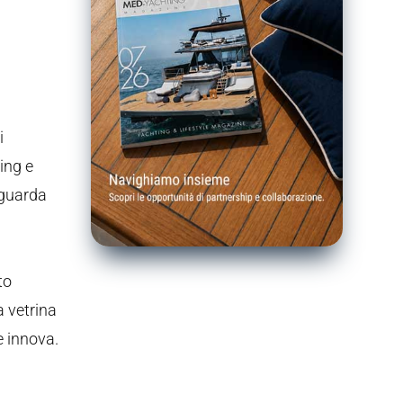
i
ting e
 guarda
to
a vetrina
e innova.