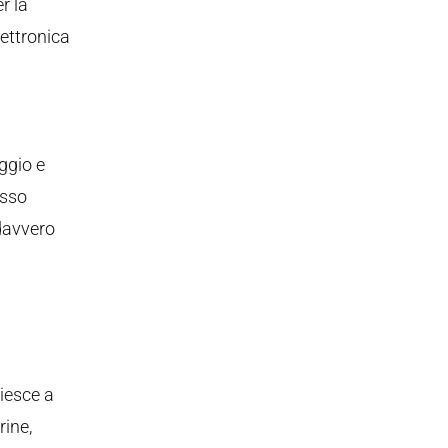
r la
lettronica
aggio e
esso
 davvero
riesce a
rine,