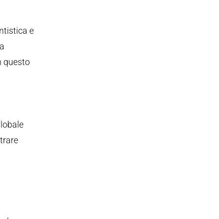
tistica e
la
in questo
globale
trare