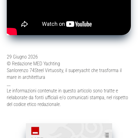
29 Giugno 2026
© Redazione MED Yachting
Sanlorenzo 74Steel Virtuosity, il superyacht che trasforma il
mare in architettura
__
Le informazioni contenute in questo articolo sono tratte e
rielaborate da fonti ufficiali e/o comunicati stampa, nel rispetto
del codice etico redazionale.