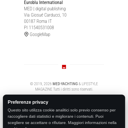
Euroblu International
MED | digital publishing
Via Giosué Carducci, 10
00187 Roma IT
PI 11540531008
GoogleMap
© 2019,
2026
MED-YACHTING
& LIFESTYLE
MAGAZINE
Tutti i diritti sono riservati.
Preferenze privacy
Questo sito utilizza cookie analitici solo previo consenso per
raccogliere dati statistici e migliorare i contenuti. Puoi
scegliere se accettare o rifiutare. Maggiori informazioni nella