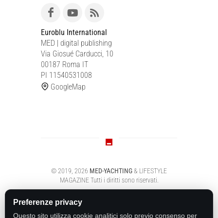
Euroblu International
MED | digital publishing
Via Giosué Carducci, 10
00187 Roma IT
PI 11540531008
GoogleMap
© 2019,
2026
MED-YACHTING
& LIFESTYLE
MAGAZINE
Tutti i diritti sono riservati.
Preferenze privacy
Questo sito utilizza cookie analitici solo previo consenso per